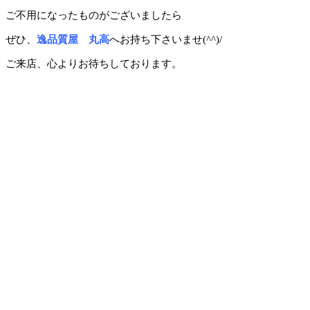
ご不用になったものがございましたら
ぜひ、
逸品質屋 丸高
へお持ち下さいませ(^^)/
ご来店、心よりお待ちしております。
尼
崎・西宮の質・買取なら逸品質屋 丸高 尼崎本店・甲子園店まで！査定無料ですので、どんな商品でも一度お店にお持
ちください。iPhone iPadなどのスホ・タブレットの買取もしてお
お店からご自宅が遠い方は宅配買取も実施しておりますので、是非ご利用ください。家電・ゲーム機・衣類・CD・DVD
なども取り扱っております。阪神尼崎駅から徒歩3分、商店街に入ってすぐの角を曲がった所です。
甲子園店は旧
国道沿
い、GEOのすぐ近くにお店があります。シャネル・エルメス・ルイヴィトンの買取は逸品質屋 丸高まで！お店の営業時
間は午前10時～午後8時までです。ヤフオクにて絶賛販売中！逸品質屋で検索！ロレックス・オメガ・カルティエの買取
なら逸品質屋 丸高まで！ブランドJOYにて絶賛販売中！質の仕組みがよくわからない方は、お電話・メール・店頭にて
ご質問ください。ダイヤモンド製品の買取なら逸品質屋 丸高まで！生前整理・遺品整理をするなら、一度逸品質屋 丸高
までご相談ください。タグ・ホイヤー。ブライトリング、パネライの買取なら逸品質屋 丸高まで！創業六十有余年、皆
様に支えられて営業中。ルビー・サファイア・エメラルドの買取なら逸品質屋 丸高まで！電池切れ・壊れている時計、
破れているバッグなどもお売り頂けます！マルタカは阪神尼崎・甲子園に２店舗ございます。リユース リサイクル 買取
販売。地金製品・宝石入りジュエリーは逸品質屋丸高までお持ちください！時計・バッグ・ジュエリーなどの質流れ品
（中古品）などをメンテナンスして販売もしております！あなたの不要が誰かの必要になります！断捨離するなら逸品質
屋丸高まで！捨てようとお考えの物があるなら、一度丸高の無料査定にお持ちください！